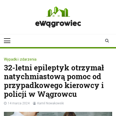
Skip
to
content
ewagrowiec.pl
Twoje źródło informacji z
Wągrowca
Wypadki i zdarzenia
32-letni epileptyk otrzymał
natychmiastową pomoc od
przypadkowego kierowcy i
policji w Wągrowcu
14 marca 2024
Kamil Nowakowski