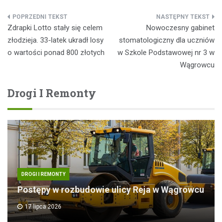
Nawigacja
Zdrapki Lotto stały się celem
Nowoczesny gabinet
wpisu
złodzieja. 33-latek ukradł losy
stomatologiczny dla uczniów
o wartości ponad 800 złotych
w Szkole Podstawowej nr 3 w
Wągrowcu
Drogi I Remonty
DROGI I REMONTY
Postępy w rozbudowie ulicy Reja w Wągrowcu
17 lipca 2026