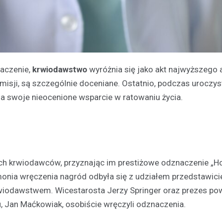
aczenie,
krwiodawstwo
wyróżnia się jako akt najwyższego 
j misji, są szczególnie doceniane. Ostatnio, podczas uroczys
za swoje nieocenione wsparcie w ratowaniu życia.
ch krwiodawców, przyznając im prestiżowe odznaczenie „
nia wręczenia nagród odbyła się z udziałem przedstawicie
krwiodawstwem. Wicestarosta Jerzy Springer oraz prezes p
 Jan Maćkowiak, osobiście wręczyli odznaczenia.