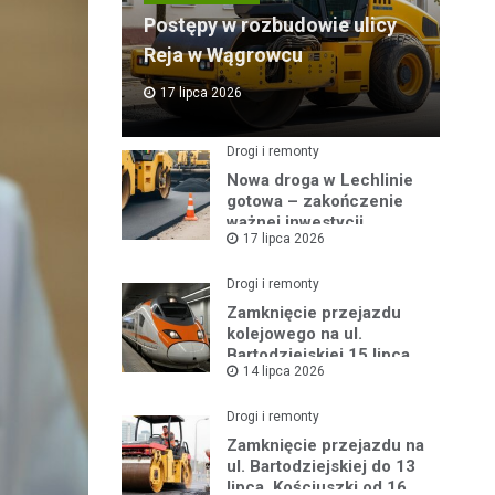
Postępy w rozbudowie ulicy
Reja w Wągrowcu
17 lipca 2026
Drogi i remonty
Nowa droga w Lechlinie
gotowa – zakończenie
ważnej inwestycji
17 lipca 2026
powiatowej
Drogi i remonty
Zamknięcie przejazdu
kolejowego na ul.
Bartodziejskiej 15 lipca
14 lipca 2026
2026 r.
Drogi i remonty
Zamknięcie przejazdu na
ul. Bartodziejskiej do 13
lipca, Kościuszki od 16