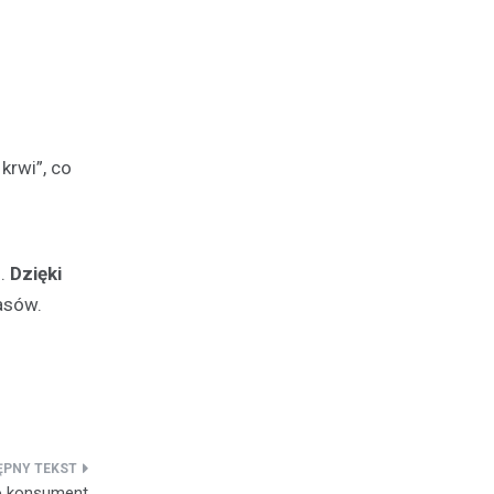
krwi”, co
h.
Dzięki
asów.
ko konsument