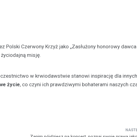
ez Polski Czerwony Krzyż jako „Zasłużony honorowy dawca 
życiodajną misję.
zestnictwo w krwiodawstwie stanowi inspirację dla innyc
we życie
, co czyni ich prawdziwymi bohaterami naszych cz
Zanim pójdziesz na koncert, poznaj swoje prawa ja