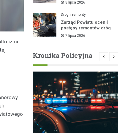
8 lipca 2026
lipca
Drogi i remonty
Zarząd Powiatu ocenił
postępy remontów dróg
7 lipca 2026
altruizmu.
tej
Kronika Policyjna
Honorowy
li
owiatowego