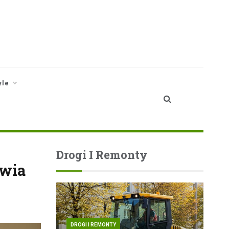
yle
Drogi I Remonty
owia
DROGI I REMONTY