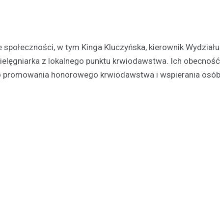
Kronika policyjna
Recydywista za kratkami: 
nieodpowiedzialnego kier
e społeczności, w tym Kinga Kluczyńska, kierownik Wydział
10 marca 2026
pielęgniarka z lokalnego punktu krwiodawstwa. Ich obecność
W wyniku szybkiego postępowa
 do promowania honorowego krwiodawstwa i wspierania osó
sądowego, mężczyzna został s
bezwzględną karę więzienia. Za
miało miejsce podczas rutynowe
drogowej przeprowadzanej…