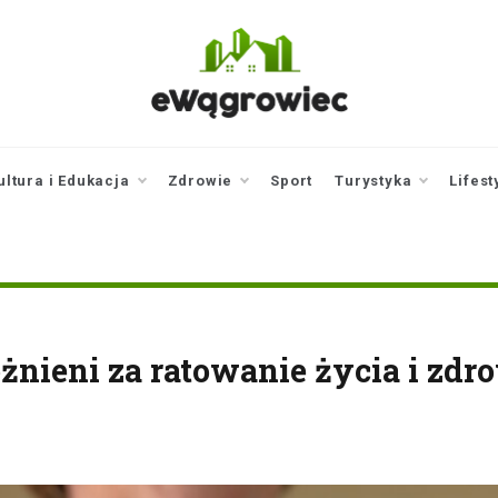
ewagrowiec.pl
Twoje źródło informacji z
Wągrowca
ultura i Edukacja
Zdrowie
Sport
Turystyka
Lifest
ieni za ratowanie życia i zdr