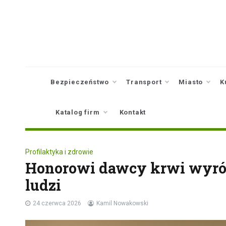
Skip
to
content
Bezpieczeństwo
Transport
Miasto
K
Katalog firm
Kontakt
Profilaktyka i zdrowie
Honorowi dawcy krwi wyróżn
ludzi
24 czerwca 2026
Kamil Nowakowski