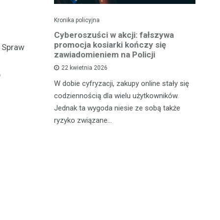
Kronika policyjna
Kro
Sąd ukarał
Cyberoszuści w akcji: fałszywa
Zł
owcę
promocja kosiarki kończy się
Oc
u Spraw
zawiadomieniem na Policji
22 kwietnia 2026
nia
Kr
b
W dobie cyfryzacji, zakupy online stały się
kazany na
po
codziennością dla wielu użytkowników.
trzymanie
za
Jednak ta wygoda niesie ze sobą także
j kontroli
mi
ryzyko związane…