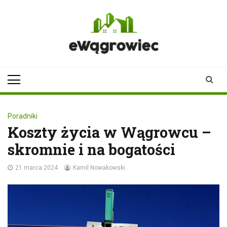
Skip
to
content
ewagrowiec.pl
Twoje źródło informacji z
Wągrowca
Poradniki
Koszty życia w Wągrowcu –
skromnie i na bogatości
21 marca 2024
Kamil Nowakowski