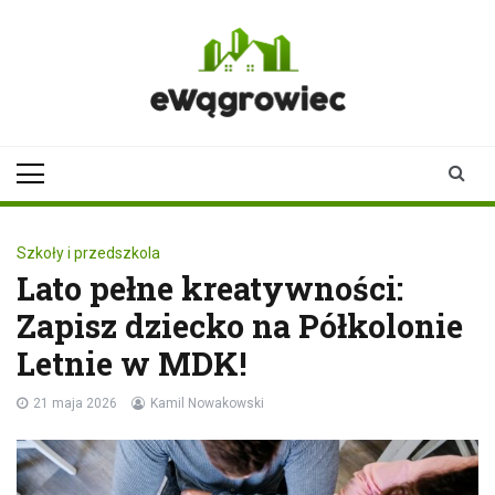
Skip
to
content
ewagrowiec.pl
Twoje źródło informacji z
Wągrowca
Szkoły i przedszkola
Lato pełne kreatywności:
Zapisz dziecko na Półkolonie
Letnie w MDK!
21 maja 2026
Kamil Nowakowski