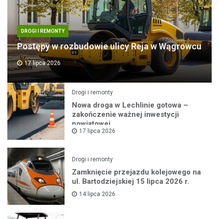
DROGI I REMONTY
Postępy w rozbudowie ulicy Reja w Wągrowcu
17 lipca 2026
Drogi i remonty
Nowa droga w Lechlinie gotowa –
zakończenie ważnej inwestycji
powiatowej
17 lipca 2026
Drogi i remonty
Zamknięcie przejazdu kolejowego na
ul. Bartodziejskiej 15 lipca 2026 r.
14 lipca 2026