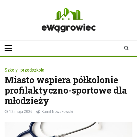
Skip
to
content
ewagrowiec.pl
Twoje źródło informacji z
Wągrowca
Szkoły i przedszkola
Miasto wspiera półkolonie
profilaktyczno-sportowe dla
młodzieży
12 maja 2026
Kamil Nowakowski