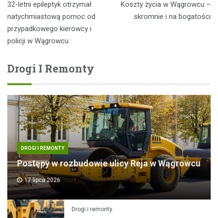
32-letni epileptyk otrzymał
Koszty życia w Wągrowcu –
wpisu
natychmiastową pomoc od
skromnie i na bogatości
przypadkowego kierowcy i
policji w Wągrowcu
Drogi I Remonty
DROGI I REMONTY
Postępy w rozbudowie ulicy Reja w Wągrowcu
17 lipca 2026
Drogi i remonty