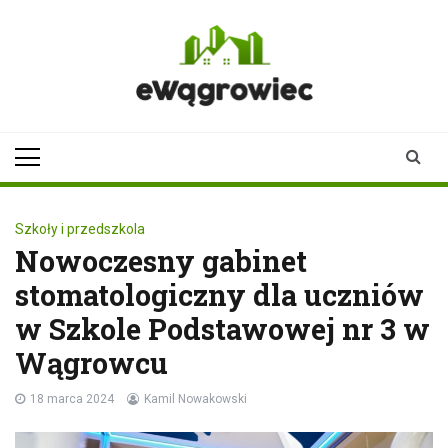
Skip
to
content
ewagrowiec.pl
Twoje źródło informacji z
Wągrowca
Szkoły i przedszkola
Nowoczesny gabinet
stomatologiczny dla uczniów
w Szkole Podstawowej nr 3 w
Wągrowcu
18 marca 2024
Kamil Nowakowski