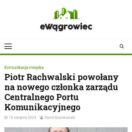
Skip
to
content
ewagrowiec.pl
Twoje źródło informacji z
Wągrowca
Komunikacja miejska
Piotr Rachwalski powołany
na nowego członka zarządu
Centralnego Portu
Komunikacyjnego
15 sierpnia 2024
Kamil Nowakowski