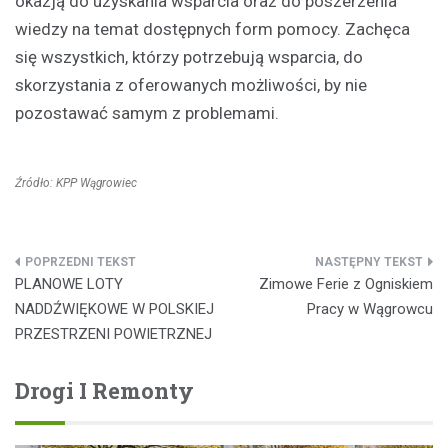
okazją do uzyskania wsparcia oraz do poszerzenia
wiedzy na temat dostępnych form pomocy. Zachęca
się wszystkich, którzy potrzebują wsparcia, do
skorzystania z oferowanych możliwości, by nie
pozostawać samym z problemami.
Źródło: KPP Wągrowiec
Nawigacja
PLANOWE LOTY
Zimowe Ferie z Ogniskiem
wpisu
NADDŹWIĘKOWE W POLSKIEJ
Pracy w Wągrowcu
PRZESTRZENI POWIETRZNEJ
Drogi I Remonty