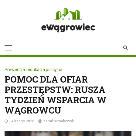
Skip
to
content
ewagrowiec.pl
Twoje źródło informacji z
Wągrowca
Prewencja i edukacja policyjna
POMOC DLA OFIAR
PRZESTĘPSTW: RUSZA
TYDZIEŃ WSPARCIA W
WĄGROWCU
14 lutego 2026
Kamil Nowakowski