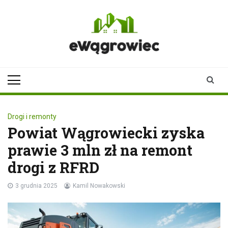
Skip
to
content
ewagrowiec.pl
Twoje źródło informacji z
Wągrowca
Drogi i remonty
Powiat Wągrowiecki zyska
prawie 3 mln zł na remont
drogi z RFRD
3 grudnia 2025
Kamil Nowakowski