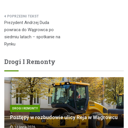
Nawigacja
Prezydent Andrzej Duda
wpisu
powraca do Wągrowca po
siedmiu latach – spotkanie na
Rynku
Drogi I Remonty
DROGI I REMONTY
Postępy w rozbudowie ulicy Reja w Wągrowcu
17 lipca 2026