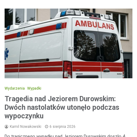
Wydarzenia
Wypadki
Tragedia nad Jeziorem Durowskim:
Dwóch nastolatków utonęło podczas
wypoczynku
Kamil Nowakowski
6 sierpnia 2026
Do tragicznego wypadku nad Jeziorem Durowskim doszło 4