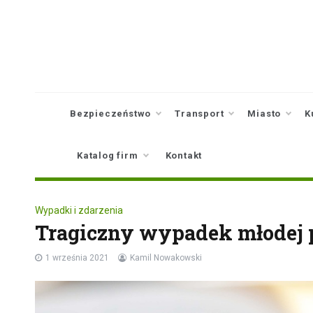
Skip
to
content
Bezpieczeństwo
Transport
Miasto
K
Katalog firm
Kontakt
Wypadki i zdarzenia
Tragiczny wypadek młodej p
1 września 2021
Kamil Nowakowski