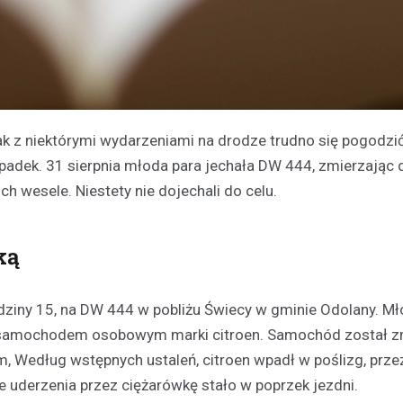
ak z niektórymi wydarzeniami na drodze trudno się pogodzi
padek. 31 sierpnia młoda para jechała DW 444, zmierzając 
h wesele. Niestety nie dojechali do celu.
ką
dziny 15, na DW 444 w pobliżu Świecy w gminie Odolany. Mł
się samochodem osobowym marki citroen. Samochód został z
 Według wstępnych ustaleń, citroen wpadł w poślizg, prze
 uderzenia przez ciężarówkę stało w poprzek jezdni.