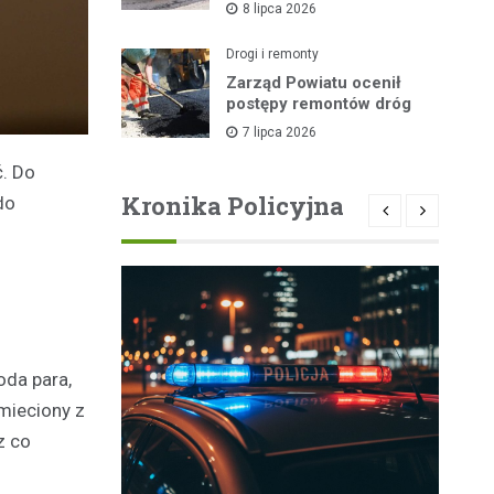
8 lipca 2026
lipca
Drogi i remonty
Zarząd Powiatu ocenił
postępy remontów dróg
7 lipca 2026
ć. Do
Kronika Policyjna
do
oda para,
mieciony z
z co