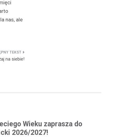
mięci
arto
 nas, ale
j na siebie!
eciego Wieku zaprasza do
cki 2026/2027!