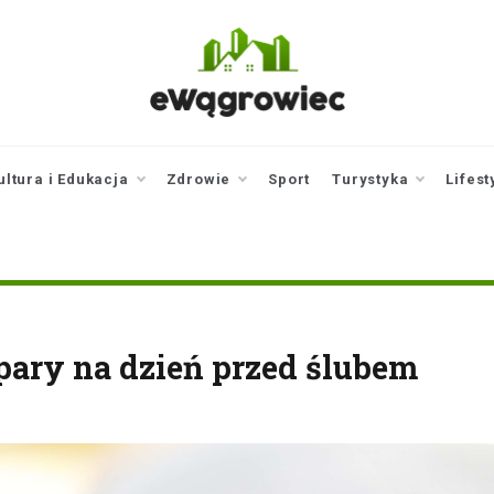
ewagrowiec.pl
Twoje źródło informacji z
Wągrowca
ultura i Edukacja
Zdrowie
Sport
Turystyka
Lifest
ary na dzień przed ślubem