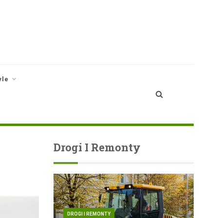
yle
Drogi I Remonty
DROGI I REMONTY