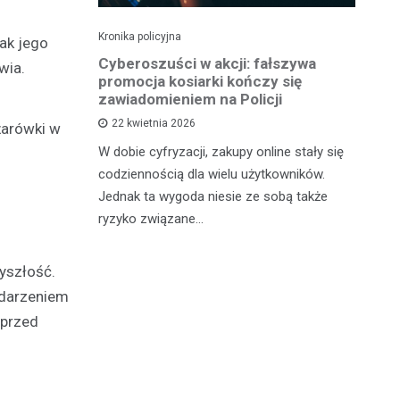
Kronika policyjna
Kro
nak jego
Sąd ukarał
Cyberoszuści w akcji: fałszywa
Zł
wia.
owcę
promocja kosiarki kończy się
Oc
zawiadomieniem na Policji
22 kwietnia 2026
żarówki w
nia
Kr
W dobie cyfryzacji, zakupy online stały się
kazany na
po
codziennością dla wielu użytkowników.
trzymanie
za
Jednak ta wygoda niesie ze sobą także
j kontroli
mi
ryzyko związane…
yszłość.
ydarzeniem
 przed