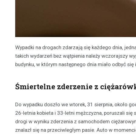
Wypadki na drogach zdarzają się każdego dnia, jedn
takich wydarzeń bez wątpienia należy wczorajszy wy
budynku, w którym następnego dnia miało odbyć się ic
Śmiertelne zderzenie z ciężarów
Do wypadku doszło we wtorek, 31 sierpnia, około go
26-letnia kobieta i 33-letni mężczyzna, poruszali 
drogi w wyniku zderzenia z samochodem ciężarowym,
znalazł się na przeciwległym pasie. Auto w momencie