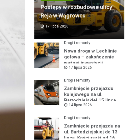
Postępy w rozbudowie ulicy
Reja w Wągrowcu
17 lipca 2026
Drogi i remonty
Nowa droga w Lechlinie
gotowa – zakończenie
ważnej inwestycji
17 lipca 2026
powiatowej
Drogi i remonty
Zamknięcie przejazdu
kolejowego na ul.
Bartodziejskiej 15 lipca
14 lipca 2026
2026 r.
Drogi i remonty
Zamknięcie przejazdu na
ul. Bartodziejskiej do 13
lipca, Kościuszki od 16