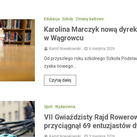
Edukacja
Szkoły
Zmiany kadrowe
Karolina Marczyk nową dyrek
w Wągrowcu
Kamil Nowakowski
6 sierpnia 2026
Od przyszłego roku szkolnego Szkoła Podsta
zyska nowego…
Czytaj dalej
Sport
Wydarzenia
VII Gwiaździsty Rajd Rowero
przyciągnął 69 entuzjastów 
Kamil Nowakowski
3 sierpnia 2026