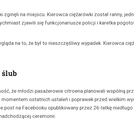
Kronika policyjna
i zginęli na miejscu. Kierowca ciężarówki został ranny, jed
Recydywista za kratkami: 
chmiast zjawili się funkcjonariusze policji i karetka pogoto
nieodpowiedzialnego kier
10 marca 2026
gląda na to, że był to nieszczęśliwy wypadek. Kierowca cię
W wyniku szybkiego postępowa
sądowego, mężczyzna został s
bezwzględną karę więzienia. Za
miało miejsce podczas rutynowe
 ślub
drogowej przeprowadzanej…
ść, że młodzi pasażerowie citroena planowali wspólną prz
ie momentem ostatnich ustaleń i poprawek przed wielkim w
 post na Facebooku opublikowany przez 26-latkę niedługo
z nadchodzącej ceremonii.