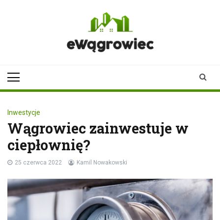
Skip
to
content
ewagrowiec.pl
Twoje źródło informacji z
Wągrowca
Inwestycje
Wągrowiec zainwestuje w
ciepłownię?
25 czerwca 2022
Kamil Nowakowski