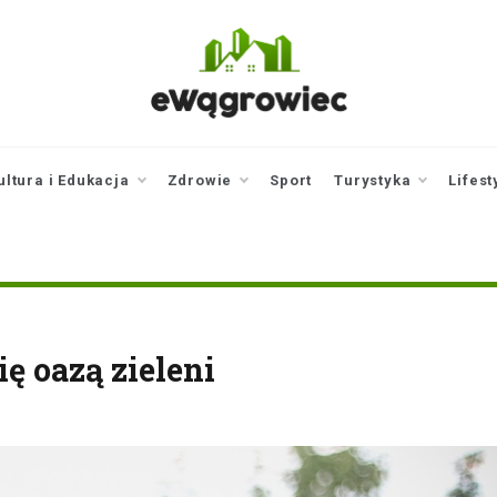
ewagrowiec.pl
Twoje źródło informacji z
Wągrowca
ultura i Edukacja
Zdrowie
Sport
Turystyka
Lifest
ę oazą zieleni