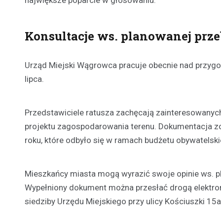
największe poparcie w głosowaniu.
Konsultacje ws. planowanej prz
Urząd Miejski Wągrowca pracuje obecnie nad przygot
lipca.
Przedstawiciele ratusza zachęcają zainteresowany
projektu zagospodarowania terenu. Dokumentacja z
roku, które odbyło się w ramach budżetu obywatelski
Mieszkańcy miasta mogą wyrazić swoje opinie ws. 
Wypełniony dokument można przesłać drogą elektro
siedziby Urzędu Miejskiego przy ulicy Kościuszki 15a