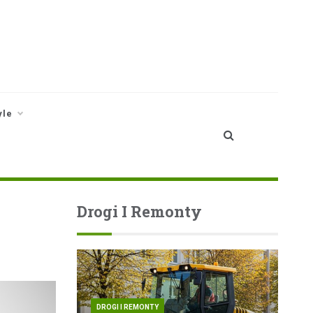
yle
Drogi I Remonty
DROGI I REMONTY