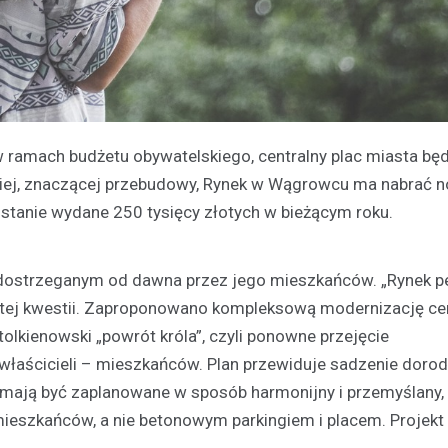
ramach budżetu obywatelskiego, centralny plac miasta będ
niej, znaczącej przebudowy, Rynek w Wągrowcu ma nabrać 
zostanie wydane 250 tysięcy złotych w bieżącym roku.
 dostrzeganym od dawna przez jego mieszkańców. „Rynek p
nie tej kwestii. Zaproponowano kompleksową modernizację ce
olkienowski „powrót króla”, czyli ponowne przejęcie
właścicieli – mieszkańców. Plan przewiduje sadzenie doro
a mają być zaplanowane w sposób harmonijny i przemyślany, 
mieszkańców, a nie betonowym parkingiem i placem. Projekt