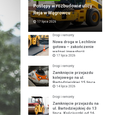
Postępy w rozbudowie ulicy
Reja w Wągrowcu
17 lipca 2026
Drogi i remonty
Nowa droga w Lechlinie
gotowa – zakończenie
ważnej inwestycji
17 lipca 2026
powiatowej
Drogi i remonty
Zamknięcie przejazdu
kolejowego na ul.
Bartodziejskiej 15 lipca
14 lipca 2026
2026 r.
Drogi i remonty
Zamknięcie przejazdu na
ul. Bartodziejskiej do 13
lipca, Kościuszki od 16