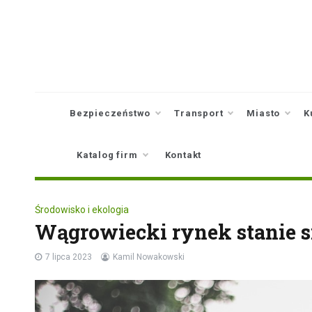
Skip
to
content
Bezpieczeństwo
Transport
Miasto
K
Katalog firm
Kontakt
Środowisko i ekologia
Wągrowiecki rynek stanie si
7 lipca 2023
Kamil Nowakowski