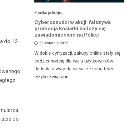
Kronika policyjna
Kro
Sąd ukarał
Cyberoszuści w akcji: fałszywa
Zł
owcę
promocja kosiarki kończy się
Oc
zawiadomieniem na Policji
wa do 12
22 kwietnia 2026
nia
Kr
W dobie cyfryzacji, zakupy online stały się
kazany na
po
codziennością dla wielu użytkowników.
trzymanie
za
Jednak ta wygoda niesie ze sobą także
j kontroli
mi
nowanego
ryzyko związane…
iegłego
mularza.
iście do