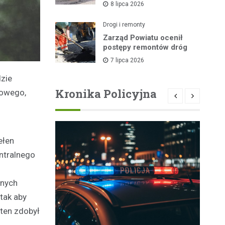
8 lipca 2026
lipca
Drogi i remonty
Zarząd Powiatu ocenił
postępy remontów dróg
7 lipca 2026
zie
Kronika Policyjna
nowego,
ełen
ntralnego
dnych
tak aby
 ten zdobył