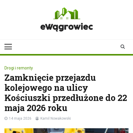
Skip
to
content
ewagrowiec.pl
Twoje źródło informacji z
Wągrowca
Drogi i remonty
Zamknięcie przejazdu
kolejowego na ulicy
Kościuszki przedłużone do 22
maja 2026 roku
14 maja 2026
Kamil Nowakowski