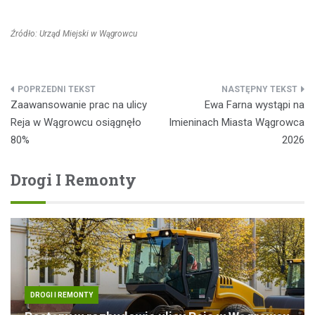
Źródło: Urząd Miejski w Wągrowcu
Nawigacja
Zaawansowanie prac na ulicy
Ewa Farna wystąpi na
wpisu
Reja w Wągrowcu osiągnęło
Imieninach Miasta Wągrowca
80%
2026
Drogi I Remonty
DROGI I REMONTY