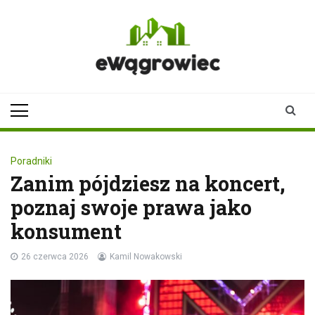
Skip
to
content
ewagrowiec.pl
Twoje źródło informacji z
Wągrowca
Poradniki
Zanim pójdziesz na koncert,
poznaj swoje prawa jako
konsument
26 czerwca 2026
Kamil Nowakowski