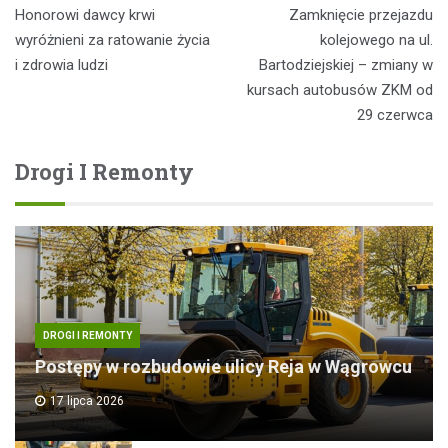
Nawigacja
Honorowi dawcy krwi
Zamknięcie przejazdu
wpisu
wyróżnieni za ratowanie życia
kolejowego na ul.
i zdrowia ludzi
Bartodziejskiej – zmiany w
kursach autobusów ZKM od
29 czerwca
Drogi I Remonty
DROGI I REMONTY
Postępy w rozbudowie ulicy Reja w Wągrowcu
17 lipca 2026