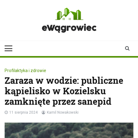
Skip
to
content
ewagrowiec.pl
Twoje źródło informacji z
Wągrowca
Profilaktyka i zdrowie
Zaraza w wodzie: publiczne
kąpielisko w Kozielsku
zamknięte przez sanepid
11 sierpnia 2024
Kamil Nowakowski