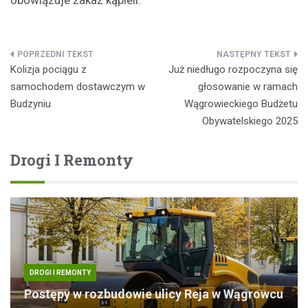
obowiązuje zakaz kąpieli.
Nawigacja
Kolizja pociągu z
Już niedługo rozpoczyna się
wpisu
samochodem dostawczym w
głosowanie w ramach
Budzyniu
Wągrowieckiego Budżetu
Obywatelskiego 2025
Drogi I Remonty
DROGI I REMONTY
Postępy w rozbudowie ulicy Reja w Wągrowcu