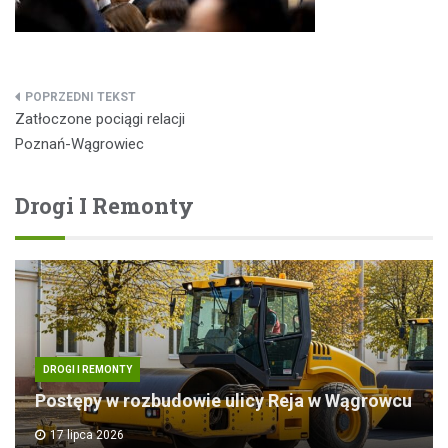
Nawigacja
Zatłoczone pociągi relacji
wpisu
Poznań-Wągrowiec
Drogi I Remonty
DROGI I REMONTY
Postępy w rozbudowie ulicy Reja w Wągrowcu
17 lipca 2026