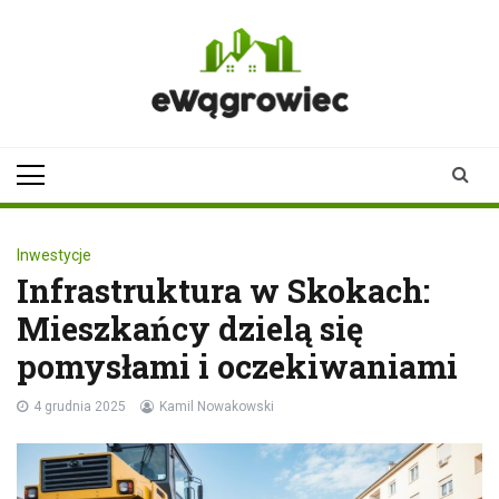
Skip
to
content
ewagrowiec.pl
Twoje źródło informacji z
Wągrowca
Inwestycje
Infrastruktura w Skokach:
Mieszkańcy dzielą się
pomysłami i oczekiwaniami
4 grudnia 2025
Kamil Nowakowski