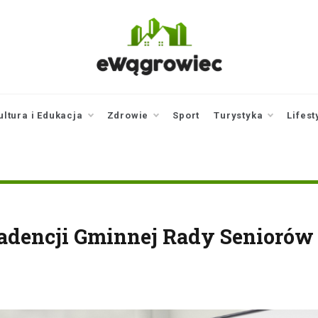
ewagrowiec.pl
Twoje źródło informacji z
Wągrowca
ultura i Edukacja
Zdrowie
Sport
Turystyka
Lifest
kadencji Gminnej Rady Seniorów