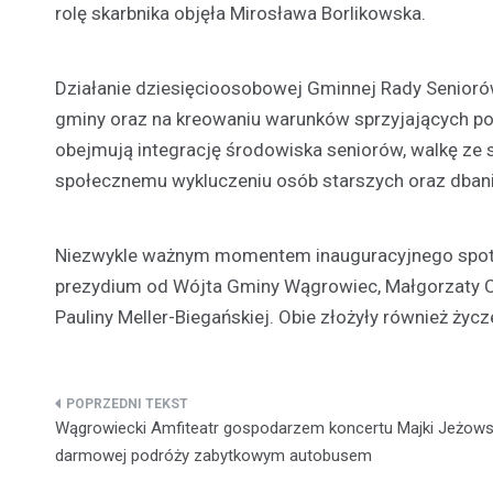
rolę skarbnika objęła Mirosława Borlikowska.
Działanie dziesięcioosobowej Gminnej Rady Senioró
gminy oraz na kreowaniu warunków sprzyjających pob
obejmują integrację środowiska seniorów, walkę ze
społecznemu wykluczeniu osób starszych oraz dbanie
Niezwykle ważnym momentem inauguracyjnego spotka
prezydium od Wójta Gminy Wągrowiec, Małgorzaty 
Pauliny Meller-Biegańskiej. Obie złożyły również ży
Nawigacja
Wągrowiecki Amfiteatr gospodarzem koncertu Majki Jeżowsk
wpisu
darmowej podróży zabytkowym autobusem