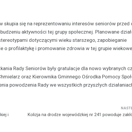
Kronika policyjna
Recydywista za kratkami: 
w skupia się na reprezentowaniu interesów seniorów przed
nieodpowiedzialnego kier
udzeniu aktywności tej grupy społecznej. Planowane dział
10 marca 2026
 stereotypami dotyczącymi wieku starszego, zapobieganie
W wyniku szybkiego postępowa
 o profilaktykę i promowanie zdrowia w tej grupie wiekowe
sądowego, mężczyzna został s
bezwzględną karę więzienia. Za
miało miejsce podczas rutynowe
nia Rady Seniorów były gratulacje dla nowo wybranych c
drogowej przeprowadzanej…
Chmielarz oraz Kierownika Gminnego Ośrodka Pomocy Społ
czenia powodzenia Rady we wszystkich przyszłych działaniac
iej i
Kolizja na drodze wojewódzkiej nr 241 powoduje zakł