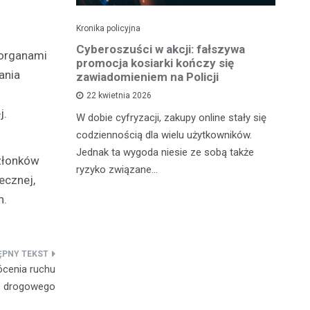
Kronika policyjna
Kro
Sąd ukarał
Cyberoszuści w akcji: fałszywa
Zł
 organami
owcę
promocja kosiarki kończy się
Oc
ania
zawiadomieniem na Policji
22 kwietnia 2026
nia
Kr
j.
W dobie cyfryzacji, zakupy online stały się
kazany na
po
codziennością dla wielu użytkowników.
trzymanie
za
Jednak ta wygoda niesie ze sobą także
j kontroli
mi
złonków
ryzyko związane…
ecznej,
h.
ócenia ruchu
drogowego