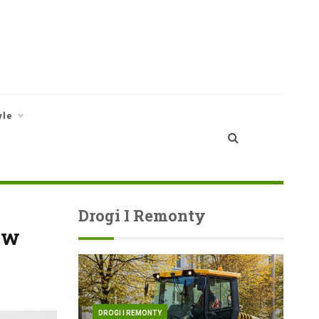
yle
Drogi I Remonty
 w
DROGI I REMONTY