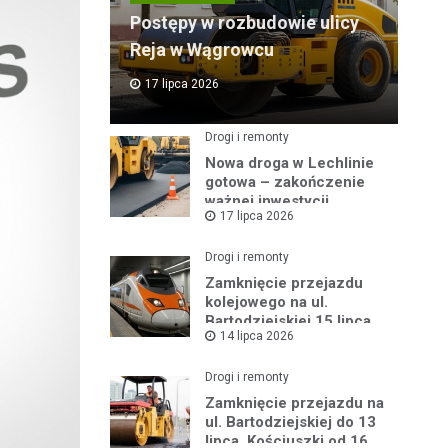
Postępy w rozbudowie ulicy
Reja w Wągrowcu
17 lipca 2026
Drogi i remonty
Nowa droga w Lechlinie
gotowa – zakończenie
ważnej inwestycji
17 lipca 2026
powiatowej
Drogi i remonty
Zamknięcie przejazdu
kolejowego na ul.
Bartodziejskiej 15 lipca
14 lipca 2026
2026 r.
Drogi i remonty
Zamknięcie przejazdu na
ul. Bartodziejskiej do 13
lipca, Kościuszki od 16