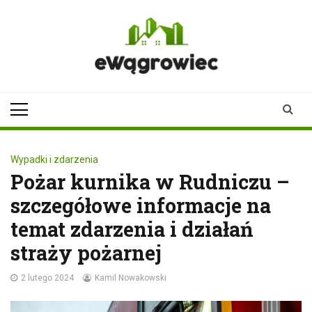
Skip
to
content
ewagrowiec.pl
Twoje źródło informacji z
Wągrowca
Wypadki i zdarzenia
Pożar kurnika w Rudniczu –
szczegółowe informacje na
temat zdarzenia i działań
straży pożarnej
2 lutego 2024
Kamil Nowakowski