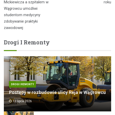
Mickiewicza a szpitalem w
roku
Wągrowcu umożliwi
studentom medycyny
zdobywanie praktyki
zawodowej
Drogi I Remonty
DROGI I REMONTY
Postępy w rozbudowie ulicy Reja w Wągrowcu
17 lipca 2026