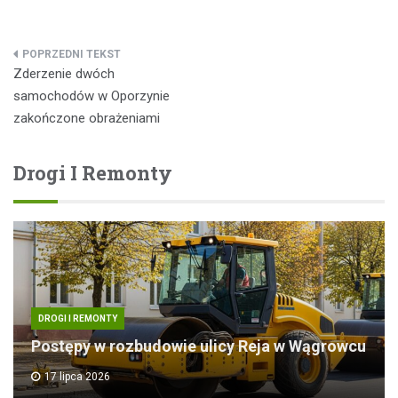
Nawigacja
Zderzenie dwóch
wpisu
samochodów w Oporzynie
zakończone obrażeniami
Drogi I Remonty
DROGI I REMONTY
Postępy w rozbudowie ulicy Reja w Wągrowcu
17 lipca 2026