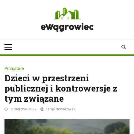
Skip
to
content
ewagrowiec.pl
Twoje źródło informacji z
Wągrowca
Pozostałe
Dzieci w przestrzeni
publicznej i kontrowersje z
tym związane
12 sierpnia 2022
Kamil Nowakowski