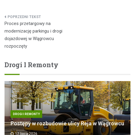
Nawigacja
Proces przetargowy na
wpisu
modernizację parkingu i drogi
dojazdowej w Wągrowcu
rozpoczęty
Drogi I Remonty
DROGI I REMONTY
Postępy w rozbudowie ulicy Reja w Wągrowcu
17 lipca 2026