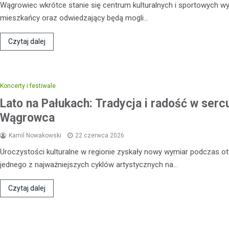
Wągrowiec wkrótce stanie się centrum kulturalnych i sportowych w
mieszkańcy oraz odwiedzający będą mogli…
Czytaj dalej
Koncerty i festiwale
Lato na Pałukach: Tradycja i radość w serc
Wągrowca
Kamil Nowakowski
22 czerwca 2026
Uroczystości kulturalne w regionie zyskały nowy wymiar podczas o
Kronika policyjna
jednego z najważniejszych cyklów artystycznych na…
Recydywista za kratkami: 
nieodpowiedzialnego kier
Czytaj dalej
10 marca 2026
W wyniku szybkiego postępowa
sądowego, mężczyzna został s