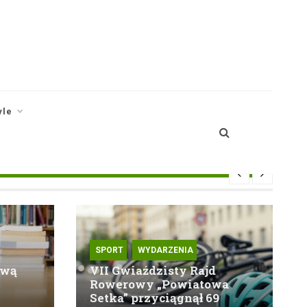
yle
SPORT
WYDARZENIA
ową
VII Gwiaździsty Rajd
Rowerowy „Powiatowa
Setka” przyciągnął 69