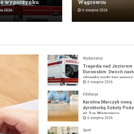
as wypoczynku
Wągrowcu
nia 2026
6 sierpnia 2026
Wydarzenia
Tragedia nad Jeziorem
Durowskim: Dwóch nast
utonęło podczas wypo
6 sierpnia 2026
Edukacja
Karolina Marczyk nową
dyrektorką Szkoły Pod
nr 3 w Wągrowcu
6 sierpnia 2026
Sport