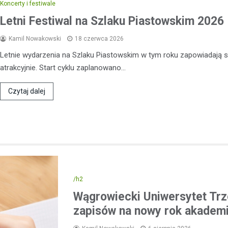
Koncerty i festiwale
bezwzględną karę więzienia. Za
Letni Festiwal na Szlaku Piastowskim 2026
miało miejsce podczas rutynowe
drogowej przeprowadzanej…
Kamil Nowakowski
18 czerwca 2026
Letnie wydarzenia na Szlaku Piastowskim w tym roku zapowiadają s
atrakcyjnie. Start cyklu zaplanowano…
Czytaj dalej
/h2
Wągrowiecki Uniwersytet Trz
zapisów na nowy rok akademi