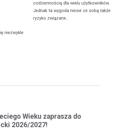
codziennością dla wielu użytkowników.
trzymanie
za
Jednak ta wygoda niesie ze sobą także
j kontroli
mi
ryzyko związane…
ię niezwykle
eciego Wieku zaprasza do
cki 2026/2027!