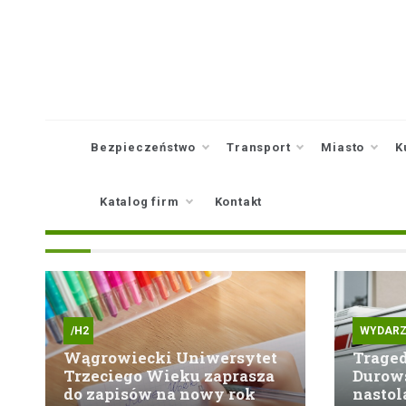
Skip
to
content
Bezpieczeństwo
Transport
Miasto
K
Katalog firm
Kontakt
/H2
WYDARZ
Wągrowiecki Uniwersytet
Traged
Trzeciego Wieku zaprasza
Durow
do zapisów na nowy rok
nastol