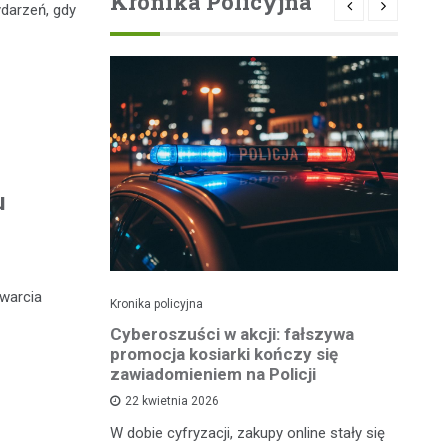
Kronika Policyjna
ydarzeń, gdy
u
twarcia
Kronika policyjna
Kro
Sąd ukarał
Cyberoszuści w akcji: fałszywa
Zł
owcę
promocja kosiarki kończy się
Oc
zawiadomieniem na Policji
22 kwietnia 2026
nia
Kr
W dobie cyfryzacji, zakupy online stały się
kazany na
po