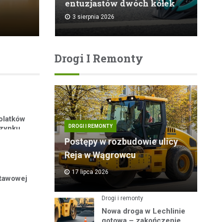
entuzjastów dwóch kółek
3 sierpnia 2026
Drogi I Remonty
olatków
DROGI I REMONTY
czynku
Postępy w rozbudowie ulicy
Reja w Wągrowcu
17 lipca 2026
stawowej
Drogi i remonty
Nowa droga w Lechlinie
gotowa – zakończenie