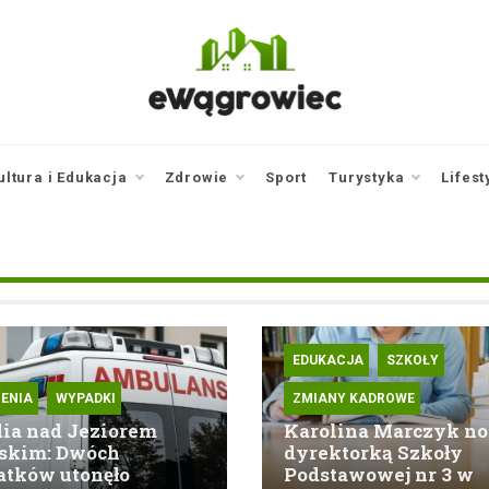
ewagrowiec.pl
Twoje źródło informacji z
Wągrowca
ultura i Edukacja
Zdrowie
Sport
Turystyka
Lifest
EDUKACJA
SZKOŁY
ENIA
WYPADKI
ZMIANY KADROWE
ia nad Jeziorem
Karolina Marczyk n
skim: Dwóch
dyrektorką Szkoły
atków utonęło
Podstawowej nr 3 w