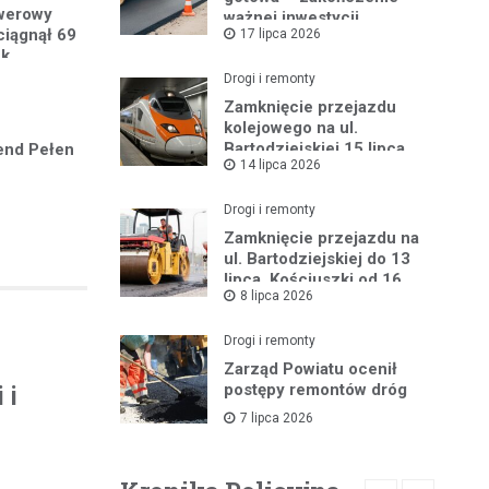
owerowy
ważnej inwestycji
ciągnął 69
17 lipca 2026
powiatowej
ek
Drogi i remonty
Zamknięcie przejazdu
kolejowego na ul.
Bartodziejskiej 15 lipca
end Pełen
14 lipca 2026
2026 r.
Drogi i remonty
Zamknięcie przejazdu na
ul. Bartodziejskiej do 13
lipca, Kościuszki od 16
8 lipca 2026
lipca
Drogi i remonty
Zarząd Powiatu ocenił
postępy remontów dróg
 i
7 lipca 2026