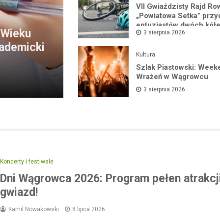
VII Gwiaździsty Rajd R
„Powiatowa Setka” przy
entuzjastów dwóch kół
 Wieku
3 sierpnia 2026
kademicki
Kultura
Szlak Piastowski: Week
Wrażeń w Wągrowcu
3 sierpnia 2026
Koncerty i festiwale
Dni Wągrowca 2026: Program pełen atrakcji
gwiazd!
Kamil Nowakowski
8 lipca 2026