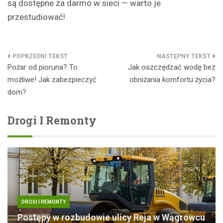
są dostępne za darmo w sieci — warto je
przestudiować!
Nawigacja
Pożar od pioruna? To
Jak oszczędzać wodę bez
wpisu
możliwe! Jak zabezpieczyć
obniżania komfortu życia?
dom?
Drogi I Remonty
DROGI I REMONTY
Postępy w rozbudowie ulicy Reja w Wągrowcu