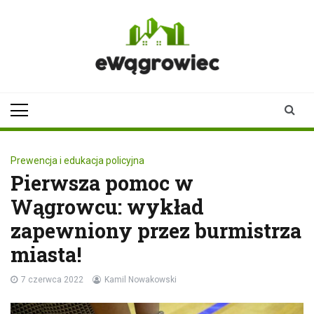
Skip
to
content
ewagrowiec.pl
Twoje źródło informacji z
Wągrowca
Prewencja i edukacja policyjna
Pierwsza pomoc w
Wągrowcu: wykład
zapewniony przez burmistrza
miasta!
7 czerwca 2022
Kamil Nowakowski