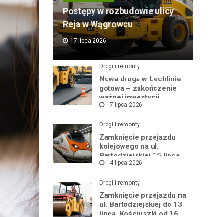
Postępy w rozbudowie ulicy
Reja w Wągrowcu
17 lipca 2026
Drogi i remonty
Nowa droga w Lechlinie
gotowa – zakończenie
ważnej inwestycji
17 lipca 2026
powiatowej
Drogi i remonty
Zamknięcie przejazdu
kolejowego na ul.
Bartodziejskiej 15 lipca
14 lipca 2026
2026 r.
Drogi i remonty
Zamknięcie przejazdu na
ul. Bartodziejskiej do 13
lipca, Kościuszki od 16