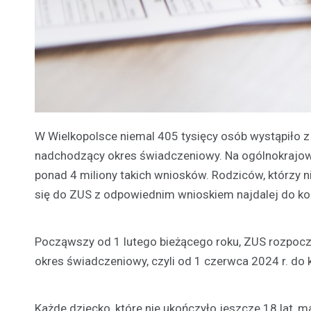
W Wielkopolsce niemal 405 tysięcy osób wystąpiło
nadchodzący okres świadczeniowy. Na ogólnokrajow
ponad 4 miliony takich wniosków. Rodziców, którzy n
się do ZUS z odpowiednim wnioskiem najdalej do k
Począwszy od 1 lutego bieżącego roku, ZUS rozpocz
okres świadczeniowy, czyli od 1 czerwca 2024 r. do 
Każde dziecko, które nie ukończyło jeszcze 18 lat