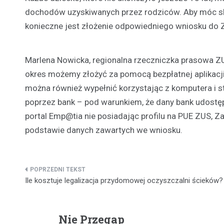
dochodów uzyskiwanych przez rodziców. Aby móc s
konieczne jest złożenie odpowiedniego wniosku do Z
Marlena Nowicka, regionalna rzeczniczka prasowa ZU
okres możemy złożyć za pomocą bezpłatnej aplikacji
można również wypełnić korzystając z komputera i st
poprzez bank – pod warunkiem, że dany bank udostępn
portal Emp@tia nie posiadając profilu na PUE ZUS, Z
podstawie danych zawartych we wniosku.
Nawigacja
Ile kosztuje legalizacja przydomowej oczyszczalni ścieków?
wpisu
Nie Przegap