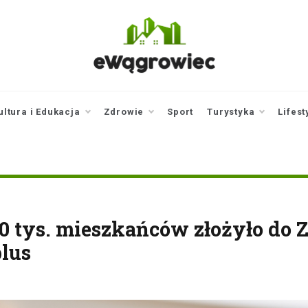
ewagrowiec.pl
Twoje źródło informacji z
Wągrowca
ultura i Edukacja
Zdrowie
Sport
Turystyka
Lifest
00 tys. mieszkańców złożyło do 
plus