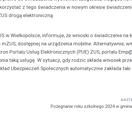
korzystać z tego świadczenia w nowym okresie świadczen
Kronika policyjna
US drogą elektroniczną.
Recydywista za kratkami: 
nieodpowiedzialnego kier
S w Wielkopolsce, informuje, że wnioski o świadczenie na k
10 marca 2026
 mZUS, dostępnej na urządzenia mobilne. Alternatywnie, w
W wyniku szybkiego postępowa
ron Portalu Usług Elektronicznych (PUE) ZUS, portalu Emp@
sądowego, mężczyzna został s
bezwzględną karę więzienia. Za
ia taką usługę. W sytuacji, gdy rodzic składa wniosek prz
miało miejsce podczas rutynowe
akład Ubezpieczeń Społecznych automatycznie zakłada taki p
drogowej przeprowadzanej…
Pożegnanie roku szkolnego 2024 w gmini