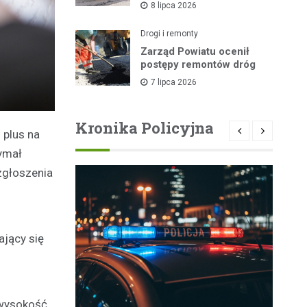
8 lipca 2026
lipca
Drogi i remonty
Zarząd Powiatu ocenił
postępy remontów dróg
7 lipca 2026
Kronika Policyjna
 plus na
ymał
zgłoszenia
ający się
 wysokość