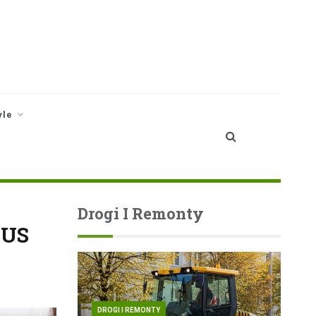
yle
Drogi I Remonty
ZUS
DROGI I REMONTY