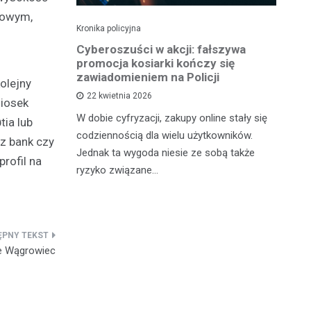
iowym,
Kronika policyjna
Kro
Sąd ukarał
Cyberoszuści w akcji: fałszywa
Zł
owcę
promocja kosiarki kończy się
Oc
zawiadomieniem na Policji
olejny
22 kwietnia 2026
niosek
nia
Kr
W dobie cyfryzacji, zakupy online stały się
tia lub
kazany na
po
codziennością dla wielu użytkowników.
trzymanie
za
ez bank czy
Jednak ta wygoda niesie ze sobą także
j kontroli
mi
rofil na
ryzyko związane…
e Wągrowiec