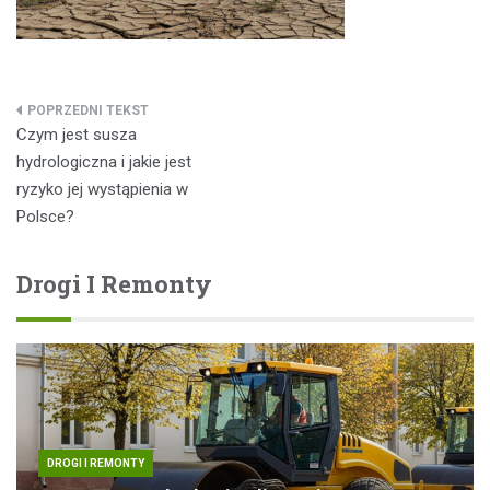
Nawigacja
Czym jest susza
wpisu
hydrologiczna i jakie jest
ryzyko jej wystąpienia w
Polsce?
Drogi I Remonty
DROGI I REMONTY