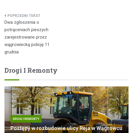
Nawigacja
Dwa zgłoszenia o
wpisu
potrąceniach pieszych
zarejestrowane przez
wągrowiecką policję 11
grudnia
Drogi I Remonty
DROGI I REMONTY
Postępy w rozbudowie ulicy Reja w Wągrowcu