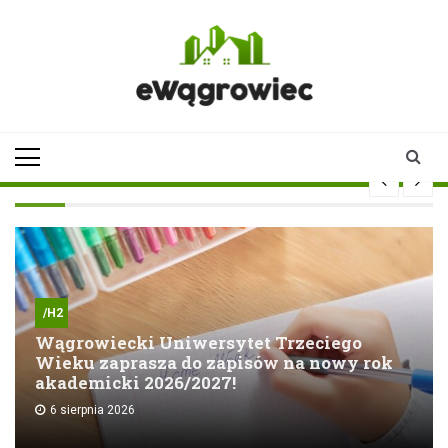
Skip
to
content
ewagrowiec.pl
Twoje źródło informacji z
Wągrowca
/H2
Wągrowiecki Uniwersytet Trzeciego
Wieku zaprasza do zapisów na nowy rok
akademicki 2026/2027!
6 sierpnia 2026