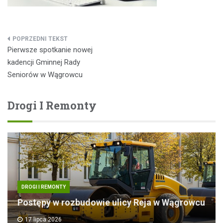
Nawigacja
Pierwsze spotkanie nowej
wpisu
kadencji Gminnej Rady
Seniorów w Wągrowcu
Drogi I Remonty
DROGI I REMONTY
Postępy w rozbudowie ulicy Reja w Wągrowcu
17 lipca 2026