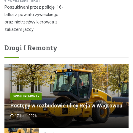
Nawigacja
Poszukiwani przez policję: 16-
wpisu
latka z powiatu żywieckiego
oraz nietrzeźwy kierowca z
zakazem jazdy
Drogi I Remonty
DROGI I REMONTY
Postępy w rozbudowie ulicy Reja w Wągrowcu
17 lipca 2026