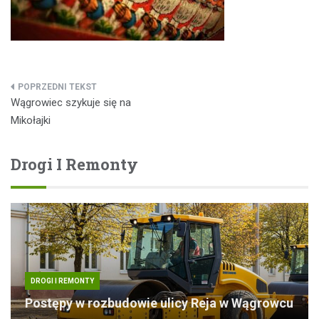
Nawigacja
Wągrowiec szykuje się na
wpisu
Mikołajki
Drogi I Remonty
DROGI I REMONTY
Postępy w rozbudowie ulicy Reja w Wągrowcu