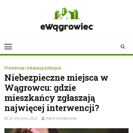
Skip
to
content
ewagrowiec.pl
Twoje źródło informacji z
Wągrowca
Prewencja i edukacja policyjna
Niebezpieczne miejsca w
Wągrowcu: gdzie
mieszkańcy zgłaszają
najwięcej interwencji?
26 stycznia 2023
Kamil Nowakowski