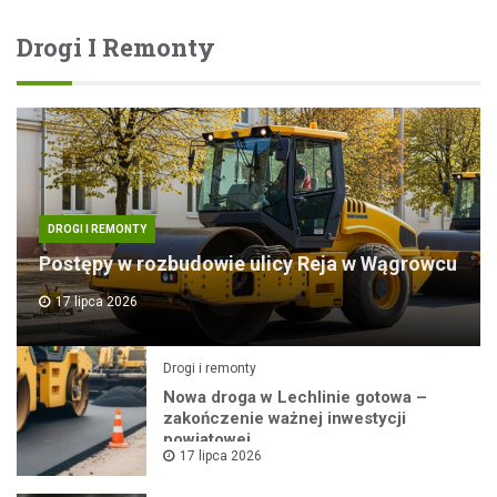
Drogi I Remonty
DROGI I REMONTY
Postępy w rozbudowie ulicy Reja w Wągrowcu
17 lipca 2026
Drogi i remonty
Nowa droga w Lechlinie gotowa –
zakończenie ważnej inwestycji
powiatowej
17 lipca 2026