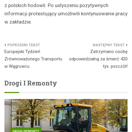
z polskich hodowli. Po usłyszeniu pozytywnych
informacji protestujący umożliwili kontynuowanie pracy
w zakładzie.
Nawigacja
Europejski Tydzień
Zatrzymano osobę
wpisu
Zrównoważonego Transportu
odpowiedzialną za śmierć 420
w Wągrowcu
tys. pszczół!
Drogi I Remonty
DROGI I REMONTY