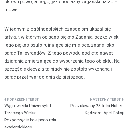
okresu powojennego, jak chociażby żagański pałac –
mówił.
W jednym z ogólnopolskich czasopism ukazał się
artykuł, w którym opisano piękno Żagania, aczkolwiek
jego piękno psuło rujnujące się miejsce, znane jako
pałac Talleyrandów. Z tego powodu podjęto nawet
działania zmierzające do wyburzenia tego obiektu. Na
szczęście decyzja ta nigdy nie została wykonana i
pałac przetrwał do dnia dzisiejszego.
Nawigacja
Wągrowiecki Uniwersytet
Poszukiwany 23-letni Hubert
wpisu
Trzeciego Wieku:
Kędziora: Apel Policji
Rozpoczęcie kolejnego roku
akademickiego