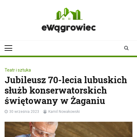
Skip
to
content
ewagrowiec.pl
Twoje źródło informacji z
Wągrowca
Teatr i sztuka
Jubileusz 70-lecia lubuskich
służb konserwatorskich
świętowany w Żaganiu
30 września 2023
Kamil Nowakowski