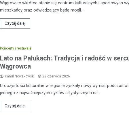
Wągrowiec wkrótce stanie się centrum kulturalnych i sportowych w
mieszkańcy oraz odwiedzający będą mogli…
Czytaj dalej
Koncerty i festiwale
Lato na Pałukach: Tradycja i radość w serc
Wągrowca
Kamil Nowakowski
22 czerwca 2026
Uroczystości kulturalne w regionie zyskały nowy wymiar podczas o
Kronika policyjna
jednego z najważniejszych cyklów artystycznych na…
Recydywista za kratkami: 
nieodpowiedzialnego kier
Czytaj dalej
10 marca 2026
W wyniku szybkiego postępowa
sądowego, mężczyzna został s