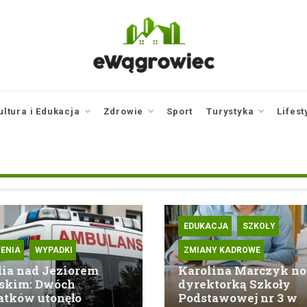
ewagrowiec.pl
Twoje źródło informacji z
Wągrowca
ultura i Edukacja
Zdrowie
Sport
Turystyka
Lifest
EDUKACJA
SZKOŁY
ENIA
WYPADKI
ZMIANY KADROWE
ia nad Jeziorem
Karolina Marczyk n
skim: Dwóch
dyrektorką Szkoły
atków utonęło
Podstawowej nr 3 w