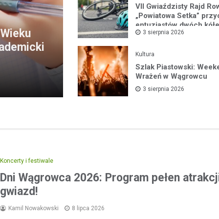
VII Gwiaździsty Rajd R
„Powiatowa Setka” przy
entuzjastów dwóch kół
 Wieku
3 sierpnia 2026
kademicki
Kultura
Szlak Piastowski: Week
Wrażeń w Wągrowcu
3 sierpnia 2026
Koncerty i festiwale
Dni Wągrowca 2026: Program pełen atrakcji
gwiazd!
Kamil Nowakowski
8 lipca 2026