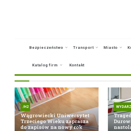
Skip
to
content
Bezpieczeństwo
Transport
Miasto
K
Katalog firm
Kontakt
/H2
WYDARZ
Wągrowiecki Uniwersytet
Traged
Trzeciego Wieku zaprasza
Durow
do zapisów na nowy rok
nastol