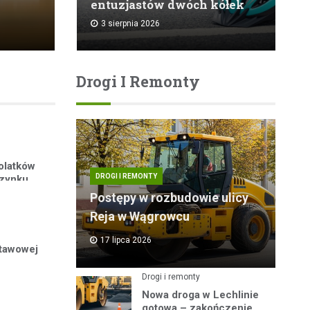
entuzjastów dwóch kółek
3 sierpnia 2026
Drogi I Remonty
olatków
DROGI I REMONTY
czynku
Postępy w rozbudowie ulicy
Reja w Wągrowcu
17 lipca 2026
stawowej
Drogi i remonty
Nowa droga w Lechlinie
gotowa – zakończenie