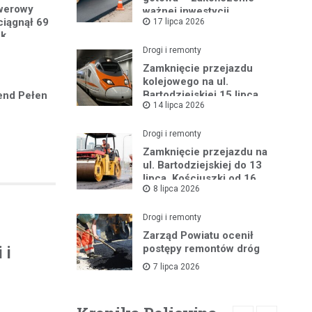
owerowy
ważnej inwestycji
ciągnął 69
17 lipca 2026
powiatowej
ek
Drogi i remonty
Zamknięcie przejazdu
kolejowego na ul.
Bartodziejskiej 15 lipca
end Pełen
14 lipca 2026
2026 r.
Drogi i remonty
Zamknięcie przejazdu na
ul. Bartodziejskiej do 13
lipca, Kościuszki od 16
8 lipca 2026
lipca
Drogi i remonty
Zarząd Powiatu ocenił
postępy remontów dróg
 i
7 lipca 2026