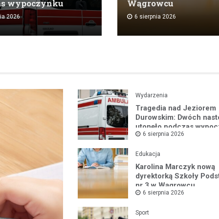
as wypoczynku
Wągrowcu
nia 2026
6 sierpnia 2026
Wydarzenia
Tragedia nad Jeziorem
Durowskim: Dwóch nast
utonęło podczas wypo
6 sierpnia 2026
Edukacja
Karolina Marczyk nową
dyrektorką Szkoły Pod
nr 3 w Wągrowcu
6 sierpnia 2026
Sport