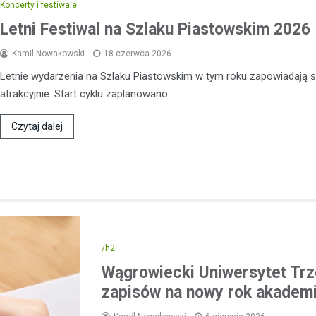
Koncerty i festiwale
bezwzględną karę więzienia. Za
Letni Festiwal na Szlaku Piastowskim 2026
miało miejsce podczas rutynowe
drogowej przeprowadzanej…
Kamil Nowakowski
18 czerwca 2026
Letnie wydarzenia na Szlaku Piastowskim w tym roku zapowiadają s
atrakcyjnie. Start cyklu zaplanowano…
Czytaj dalej
/h2
Wągrowiecki Uniwersytet Trz
zapisów na nowy rok akademi