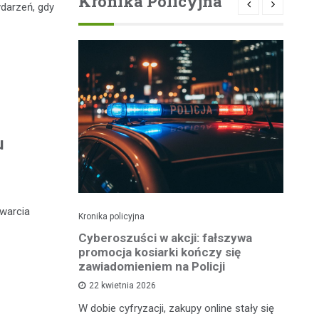
Kronika Policyjna
ydarzeń, gdy
u
twarcia
Kronika policyjna
Kro
Sąd ukarał
Cyberoszuści w akcji: fałszywa
Zł
owcę
promocja kosiarki kończy się
Oc
zawiadomieniem na Policji
22 kwietnia 2026
nia
Kr
W dobie cyfryzacji, zakupy online stały się
kazany na
po