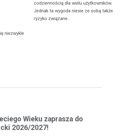
codziennością dla wielu użytkowników.
trzymanie
za
Jednak ta wygoda niesie ze sobą także
j kontroli
mi
ryzyko związane…
ię niezwykle
eciego Wieku zaprasza do
cki 2026/2027!