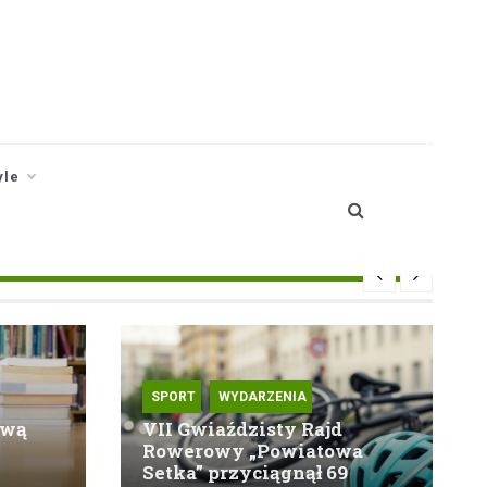
yle
SPORT
WYDARZENIA
ową
VII Gwiaździsty Rajd
Rowerowy „Powiatowa
Setka” przyciągnął 69