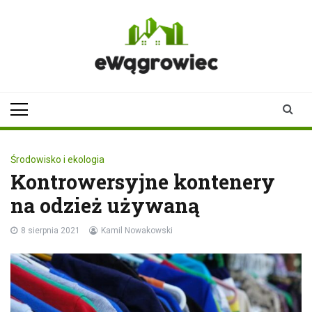
Skip
to
content
ewagrowiec.pl
Twoje źródło informacji z
Wągrowca
Środowisko i ekologia
Kontrowersyjne kontenery
na odzież używaną
8 sierpnia 2021
Kamil Nowakowski