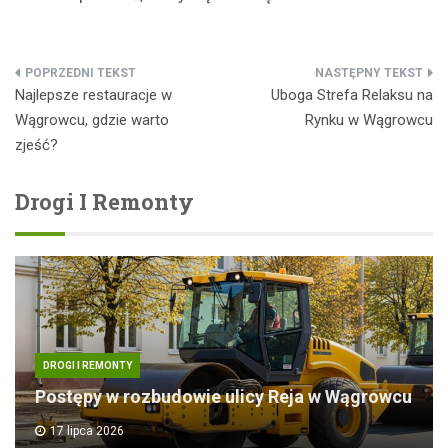
Nawigacja
Najlepsze restauracje w
Uboga Strefa Relaksu na
wpisu
Wągrowcu, gdzie warto
Rynku w Wągrowcu
zjeść?
Drogi I Remonty
DROGI I REMONTY
Postępy w rozbudowie ulicy Reja w Wągrowcu
17 lipca 2026